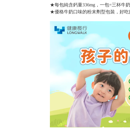
★每包純含鈣量336mg，一包=三杯
★優格牛奶口味的粉末劑型包裝，好吃