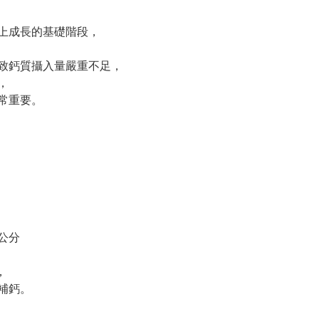
往上成長的基礎階段，
，
致鈣質攝入量嚴重不足，
，
常重要。
公分
，
補鈣。