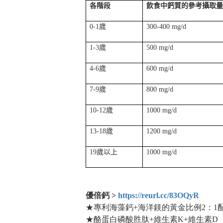
各階段
飲食中鈣質的參考攝取
0-1
歲
300-400
mg/d
1-3
歲
500
mg/d
4-6
歲
600
mg/d
7-9
歲
800
mg/d
10-12
歲
1000
mg/d
13-18
歲
1200
mg/d
19
歲以上
1000
mg/d
優倍鈣 >
https://reurl.cc/83OQyR
★專利海藻鈣+海洋鎂的黃金比例2：1
★酪蛋白磷酸胜肽+維生素K+維生素D