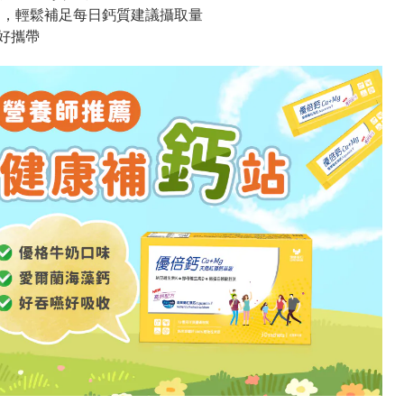
牛奶，輕鬆補足每日鈣質建議攝取量
好攜帶