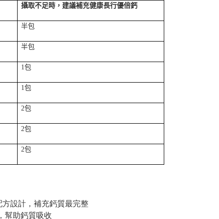
量
攝取不足時，建議補充健康長行優倍鈣
半包
半包
1
包
1
包
2
包
2
包
2
包
配方設計，補充鈣質最完整
 ，幫助鈣質吸收