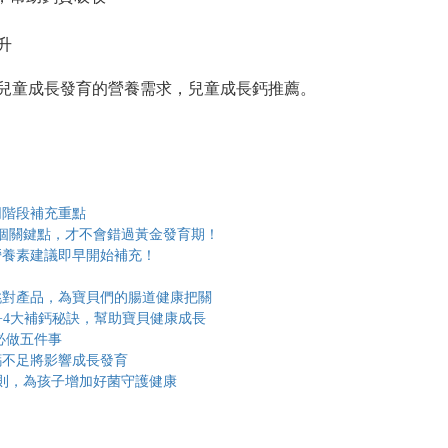
升
兒童成長發育的營養需求，兒童成長鈣推薦。
同階段補充重點
3個關鍵點，才不會錯過黃金發育期！
營養素建議即早開始補充！
？
挑對產品，為寶貝們的腸道健康把關
+4大補鈣秘訣，幫助寶貝健康成長
必做五件事
鈣不足將影響成長發育
原則，為孩子增加好菌守護健康