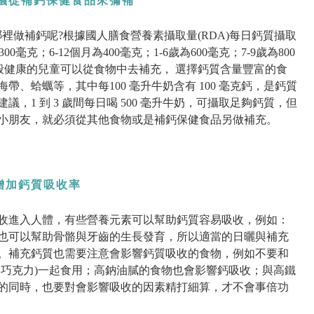
議從補鈣保健食品來彌補
裡做補鈣呢?根據國人膳食營養素攝取量(RDA)每日鈣質攝取
00毫克；6-12個月為400毫克；1-6歲為600毫克；7-9歲為800
毫克。一般健康的兒童可以從食物中去補充， 選擇鈣質含量豐富的食
、蛤蠣等，其中每100 毫升牛奶含有 100 毫克鈣，是鈣質
，1 到 3 歲間每日喝 500 毫升牛奶，可攝取足夠鈣質，但
小朋友，就必須從其他食物或是補鈣保健食品另做補充。
增加鈣質吸收率
收進入人體，有些營養元素可以幫助鈣質容易吸收，例如：
也可以幫助骨骼與牙齒的生長發育，所以適當的日曬與補充
。補充鈣質也需要注意會影響鈣質吸收的食物，例如不要和
、巧克力)一起食用；高鈉油膩的食物也會影響鈣吸收；與高鐵
的同時，也要對會影響吸收的因素精打細算，才不會事倍功