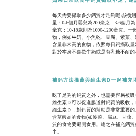
如果日常飲食中鈣質攝取不足，建
每天需要攝取多少鈣質才足夠呢?該從哪
量：0-6個月嬰兒為200毫克；3-6個月為3
毫克；10-18歲則為1000-1200
物，例如牛奶、小魚乾、豆腐、紫菜、海帶
含量非常高的食物，依照每日鈣攝取量建議
對於本身不喜歡牛奶或是有乳糖不耐的
補鈣方法推薦與維生素D一起補充
吃了足夠的鈣質之外，也需要容易被吸
維生素Ｄ可以促進腸道對鈣質的吸收，
維生素Ｄ，對鈣質的幫助是非常重要的
含草酸高的食物(如波菜、扁豆、甘藷
質的食物要避開食用。總之在補充鈣質
半。