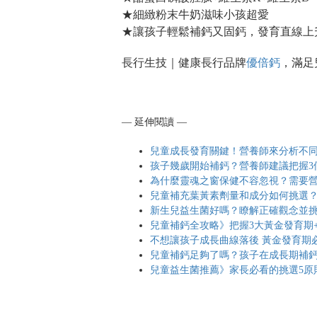
★細緻粉末牛奶滋味小孩超愛
★讓孩子輕鬆補鈣又固鈣，發育直線上
長行生技｜健康長行品牌
優倍鈣
，滿足
— 延伸閱讀 —
兒童成長發育關鍵！營養師來分析不
孩子幾歲開始補鈣？營養師建議把握
為什麼靈魂之窗保健不容忽視？需要
兒童補充葉黃素劑量和成分如何挑選
新生兒益生菌好嗎？瞭解正確觀念並
兒童補鈣全攻略》把握3大黃金發育期
不想讓孩子成長曲線落後 黃金發育期
兒童補鈣足夠了嗎？孩子在成長期補
兒童益生菌推薦》家長必看的挑選5