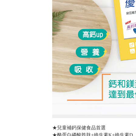
★兒童補鈣保健食品首選
★酪蛋白磷酸胜肽+維生素K+維生素D