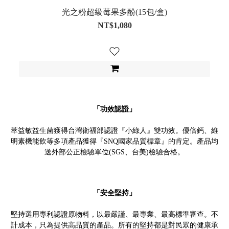
光之粉超級莓果多酚(15包/盒)
NT$1,080
「功效認證」
萃益敏益生菌獲得台灣衛福部認證『小綠人』雙功效。優倍鈣、維
明素機能飲等多項產品獲得『SNQ國家品質標章』的肯定。產品均
送外部公正檢驗單位(SGS、台美)檢驗合格。
「安全堅持」
堅持選用專利認證原物料，以最嚴謹、最專業、最高標準審查。不
計成本，只為提供高品質的產品。所有的堅持都是對民眾的健康承