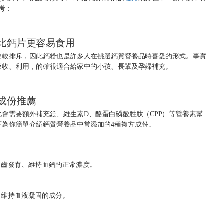
考：
比鈣片更容易食用
錠較排斥，因此鈣粉也是許多人在挑選鈣質營養品時喜愛的形式。事實
吸收、利用，的確很適合給家中的小孩、長輩及孕婦補充。
成份推薦
會需要額外補充鎂、維生素D、酪蛋白磷酸胜肽（CPP）等營養素幫
下為你簡單介紹鈣質營養品中常添加的4種複方成份。
牙齒發育、維持血鈣的正常濃度。
是維持血液凝固的成分。