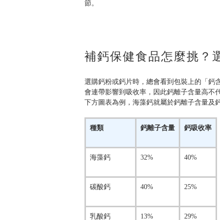
節。
補鈣保健食品怎麼挑？
選購鈣粉或鈣片時，總會看到包裝上的「鈣
會連帶影響到吸收率，因此鈣離子含量高不
下方圖表為例，海藻鈣就屬於鈣離子含量及
種類
鈣離子含量
鈣吸收率
海藻鈣
32%
40%
碳酸鈣
40%
25%
乳酸鈣
13%
29%