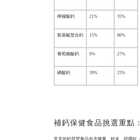
檸檬酸鈣
21%
35%
胺基酸螯合鈣
15%
80%
葡萄糖酸鈣
9%
27%
磷酸鈣
39%
25%
補鈣保健食品挑選重點
常見的鈣質營養品包含膠囊、粉末、咀嚼錠