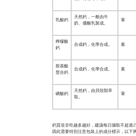
天然鈣，一般由牛
乳酸鈣
葷
奶、優酪乳製成。
檸檬酸
合成鈣，化學合成。
素
鈣
胺基酸
合成鈣，化學合成。
素
螯合鈣
天然鈣，由貝殼類萃
磷酸鈣
葷
取。
鈣質並非吃越多越好，建議每日攝取不超過2
因此需要特別注意包裝上的成分標示，以下