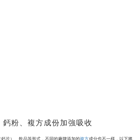
：鈣粉、複方成份加強吸收
（鈣片）、飲品等形式，不同的廠牌添加的
複方
成分也不一樣，以下將