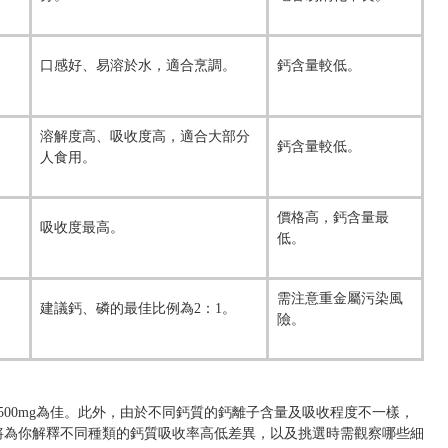
口感好、易溶於水，適合烹調。
鈣含量較低。
溶解度高、吸收度高，適合大部分
鈣含量較低。
人食用。
價格高，鈣含量最
吸收度最高。
低。
需注意重金屬污染風
建議鈣、磷的最佳比例為2：1。
險。
500mg為佳。此外，由於不同鈣質的鈣離子含量及吸收程度不一樣，
將為你解釋不同種類的鈣質吸收率高低差異，以及挑選時需觀察哪些細