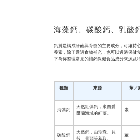
海藻鈣、碳酸鈣、乳酸
鈣質是構成牙齒與骨骼的主要成分，可維持
養素，除了透過食物補充，也可以透過保健
下為你整理常見的補鈣保健食品成分來源及
種類
來源
葷／
天然紅藻鈣，來自愛
海藻鈣
素
爾蘭海域的紅藻。
天然鈣，由珍珠、貝
碳酸鈣
葷
殼、骨頭等萃取。