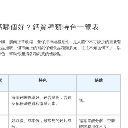
鈣哪個好？鈣質種類特色一覽表
心臟、肌肉正常收縮，並保持神經感應性，是人體中不可缺少的重要營
食品攝取。但市面上的補鈣保健食品種類多元，往往不知從何下手，以
特色，幫助你釐清各種鈣質的優缺點。
素
特色
缺點
海藻鈣吸收率好、鈣含量高，含鎂
無。
及多種礦物質和微量元素。
好取得、成本低，最常見的鈣片成
需靠胃酸分解，空腹
分。
吃容易消化不良。