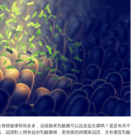
於身體健康幫助多多，這樣聽來乳酸菌可以說是益生菌嗎？還是有所不
義，認識對人體有益的乳酸菌種，更推薦您經國家認證、含有優質乳酸