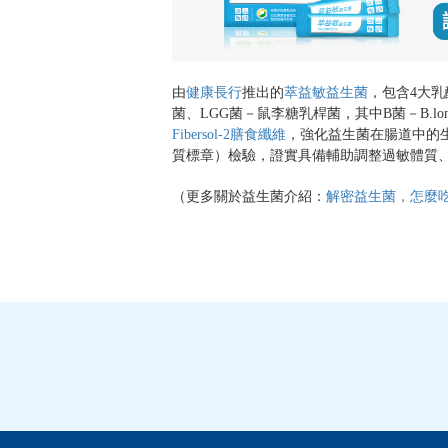
由
健康長行
推出的
萃益敏益生菌
，包含4大乳
菌、LGG菌－鼠李糖乳桿菌，其中B菌－B.long
Fibersol-2膳食纖維
，強化益生菌在腸道中的
質標章）檢驗，證實具備輔助調整過敏體質
（更多關於益生菌介紹：
解密益生菌，怎麼