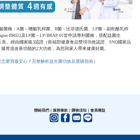
酸菌種：A菌－嗜酸乳桿菌、B菌－比菲德氏菌、LP菌－副乾酪乳桿
un-BR022及LP菌－LP-BRAP-01皆申請專利菌株，搭配益菌生
生長。經由國家級3認證（衛福部健康食品雙項功效認證、SNQ國家品
、腸胃道改善功能的2大功效，為您與家人帶來健康好菌。
吃怎麼買最安心？完整解析益生菌功效及選購指南
）
聯絡我們
｜
服務條款
｜
購物須知
｜
會員權益