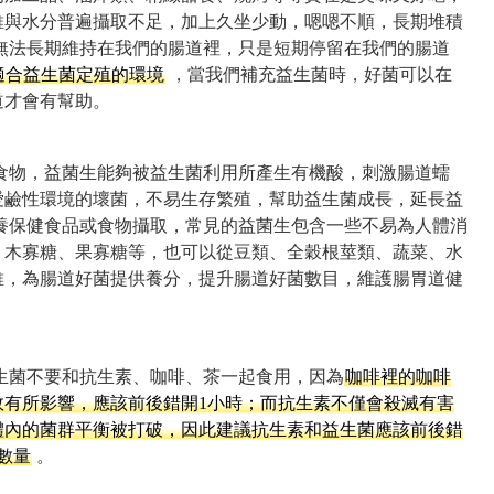
維與水分普遍攝取不足，加上久坐少動，嗯嗯不順，長期堆積
無法長期維持在我們的腸道裡，只是短期停留在我們的腸道
適合益生菌定殖的環境
，當我們補充益生菌時，好菌可以在
道才會有幫助。
食物，益菌生能夠被益生菌利用所產生有機酸，刺激腸道蠕
愛鹼性環境的壞菌，不易生存繁殖，幫助益生菌成長，延長益
養保健食品或食物攝取，常見的益菌生包含一些不易為人體消
、木寡糖、果寡糖等，也可以從豆類、全穀根莖類、蔬菜、水
維，為腸道好菌提供養分，提升腸道好菌數目，維護腸胃道健
生菌不要和抗生素、咖啡、茶一起食用，因為
咖啡裡的咖啡
效有所影響，應該前後錯開1小時；而抗生素不僅會殺滅有害
體內的菌群平衡被打破，因此建議抗生素和益生菌應該前後錯
數量
。