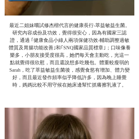
最近二姐妹嚐試修杰楷代言的健康長行-萃益敏益生菌。
研究內容成份及功效，覺得很安心，因為有國家三認
證，通過 ｢健康食品小綠人兩項保健功效-輔助調整過敏
體質及胃腸功能改善｣和｢SNQ國家品質標章｣；口味像養
樂多，小朋友接受度很高，她們每天會主動吃，光這一
點就覺得很欣慰，而且還說想多吃幾包。體重較瘦弱的
Sarah，吃了萃益敏益生菌後，感覺食慾有增加、體力變
好，而且最近發作頻率似乎降低許多，因為晚上睡覺
時，媽媽比較不用守候在她床邊幫忙抓癢擦乳液了。