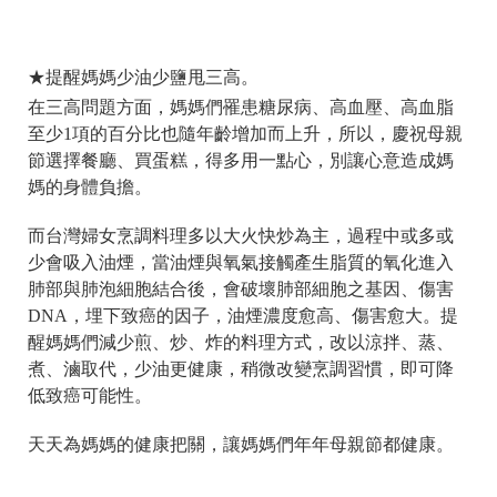
★提醒媽媽少油少鹽甩三高。
在三高問題方面，媽媽們罹患糖尿病、高血壓、高血脂
至少1項的百分比也隨年齡增加而上升，所以，慶祝母親
節選擇餐廳、買蛋糕，得多用一點心，別讓心意造成媽
媽的身體負擔。
而台灣婦女烹調料理多以大火快炒為主，過程中或多或
少會吸入油煙，當油煙與氧氣接觸產生脂質的氧化進入
肺部與肺泡細胞結合後，會破壞肺部細胞之基因、傷害
DNA，埋下致癌的因子，油煙濃度愈高、傷害愈大。提
醒媽媽們減少煎、炒、炸的料理方式，改以涼拌、蒸、
煮、滷取代，少油更健康，稍微改變烹調習慣，即可降
低致癌可能性。
天天為媽媽的健康把關，讓媽媽們年年母親節都健康。