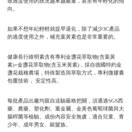
致過度使用的狀況越來越嚴重，甚至有年輕化的傾
向。
如果不想年紀輕輕就提早退化，除了減少3C產品
的過度使用之外，補充葉黃素也是非常重要的。
健康長行維明素含有專利金盞花萃取物(含葉黃
素)+金盞花萃取物(含玉米黃素)，採自德國特約金
盞花栽種農場，特殊製造與萃取方式，專利微膠囊
包覆技術， 安定性高。
每批產品出廠均親自送驗嚴格把關，須通過SGS西
藥、農藥、塑化劑、重金屬、金黃色葡萄球菌與大
腸桿菌等檢驗。成份內容安全無虞，適合兒童、青
少年、成年男女、銀髮族。