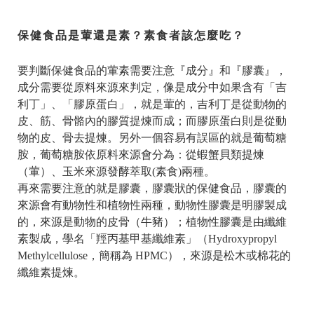
保健食品是葷還是素？素食者該怎麼吃？
要判斷保健食品的葷素需要注意『成分』和『膠囊』，
成分需要從原料來源來判定，像是成分中如果含有「吉
利丁」、「膠原蛋白」，就是葷的，吉利丁是從動物的
皮、筋、骨骼內的膠質提煉而成；而膠原蛋白則是從動
物的皮、骨去提煉。另外一個容易有誤區的就是葡萄糖
胺，葡萄糖胺依原料來源會分為：從蝦蟹貝類提煉
（葷）、玉米來源發酵萃取(素食)兩種。
再來需要注意的就是膠囊，膠囊狀的保健食品，膠囊的
來源會有動物性和植物性兩種，動物性膠囊是明膠製成
的，來源是動物的皮骨（牛豬）；植物性膠囊是由纖維
素製成，學名「羥丙基甲基纖維素」（Hydroxypropyl
Methylcellulose，簡稱為 HPMC），來源是松木或棉花的
纖維素提煉。