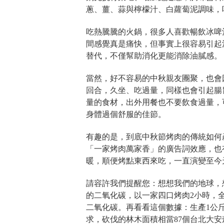
蔥、薑、蒜與檸檬汁、白蘿蔔泥調味，
吃熱騰騰的火鍋，很多人喜歡暢飲冰啤
間感覺真是痛快，但事實上很容易引起
替代，不僅幫助消化更能消除油膩感。
當然，好不容易的中秋親友團聚，也會
回合，久坐、吃過量，同樣也會引起腸
量的食材，出外用餐也不要飲食過量，
身體過個舒服的佳節。
有趣的是，到底中秋節烤肉的傳統如何
「一家烤肉萬家香」的廣告詞效應，也
暖，順便烤點東西來吃，一直演變至今
請容許我們提醒您：想想我們的地球，想
的二氧化碳，以一家四口烤肉2小時，全台2
二氧化碳。再看看這個數據：生產1公斤
求，砍伐的林木面積相當87個台北大