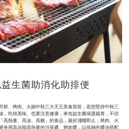
包益生菌助消化助排便
月餅、烤肉、火鍋中秋三大天王美食當前，若您堅持中秋三
線，吃得美味、也要注意健康，來包益生菌保護腸胃，不但
「高熱量、高油、高糖」的食品，最好淺嚐即止；烤肉、火
避免用高油脂高熱量的沙茶醬、烤肉醬，以低納的醬油搭配