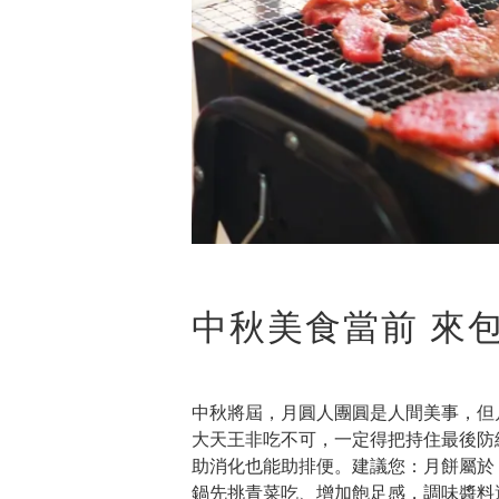
中秋美食當前 來
中秋將屆，月圓人團圓是人間美事，但
大天王非吃不可，一定得把持住最後防
助消化也能助排便。建議您：月餅屬於
鍋先挑青菜吃、增加飽足感，調味醬料