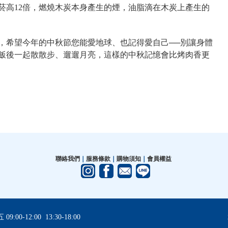
菸高12倍，燃燒木炭本身產生的煙，油脂滴在木炭上產生的
，希望今年的中秋節您能愛地球、也記得愛自己──別讓身體
飯後一起散散步、遛遛月亮，這樣的中秋記憶會比烤肉香更
聯絡我們
｜
服務條款
｜
購物須知
｜
會員權益
0-12:00 13:30-18:00