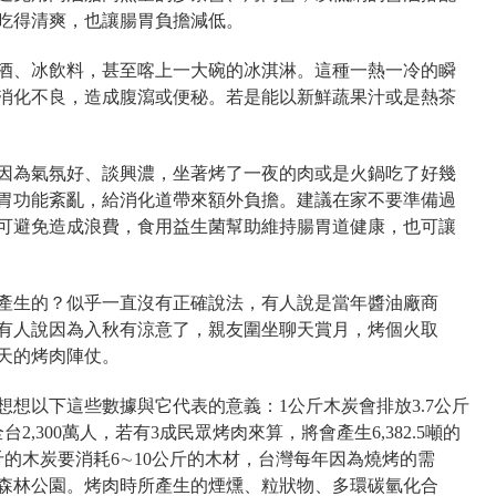
吃得清爽，也讓腸胃負擔減低。
酒、冰飲料，甚至喀上一大碗的冰淇淋。這種一熱一冷的瞬
消化不良，造成腹瀉或便秘。若是能以新鮮蔬果汁或是熱茶
因為氣氛好、談興濃，坐著烤了一夜的肉或是火鍋吃了好幾
胃功能紊亂，給消化道帶來額外負擔。建議在家不要準備過
可避免造成浪費，食用益生菌幫助維持腸胃道健康，也可讓
產生的？似乎一直沒有正確說法，有人說是當年醬油廠商
有人說因為入秋有涼意了，親友圍坐聊天賞月，烤個火取
天的烤肉陣仗。
想以下這些數據與它代表的意義：1公斤木炭會排放3.7公斤
,300萬人，若有3成民眾烤肉來算，將會產生6,382.5噸的
的木炭要消耗6∼10公斤的木材，台灣每年因為燒烤的需
安森林公園。烤肉時所產生的煙燻、粒狀物、多環碳氫化合