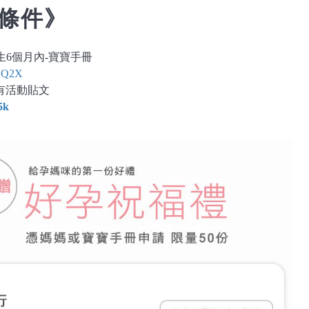
條件》
生6個月內-寶寶手冊
/tYQ2X
有活動貼文
5k