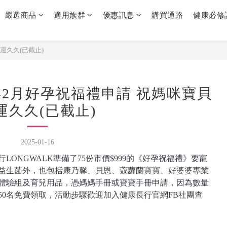
嚴選商品
適用族群
優惠訊息
購買通路
健康必修
運久久(已截止)
年2月好孕祝福禮申請 祝媽咪寶貝
運久久(已截止)
2025-01-16
ONGWALK準備了75份市價$999的《好孕祝福禮》要寵
益生菌外，也包括康乃馨、貝恩、蔻蘿蘭寶寶、好婆婆專業
體驗組及育兒用品，憑媽媽手冊或寶寶手冊申請，因為數量
50名免費領取，活動步驟歡迎加入健康長行官網FB社團查