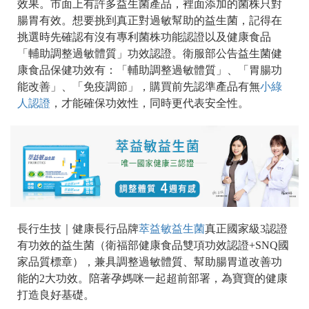
效果。市面上有許多益生菌產品，裡面添加的菌株只對
腸胃有效。想要挑到真正對過敏幫助的益生菌，記得在
挑選時先確認有沒有專利菌株功能認證以及健康食品
「輔助調整過敏體質」功效認證。衛服部公告益生菌健
康食品保健功效有：「輔助調整過敏體質」、「胃腸功
能改善」、「免疫調節」，購買前先認準產品有無
小綠
人認證
，才能確保功效性，同時更代表安全性。
長行生技｜健康長行品牌
萃益敏益生菌
真正國家級3認證
有功效的益生菌（衛福部健康食品雙項功效認證+SNQ國
家品質標章），兼具調整過敏體質、幫助腸胃道改善功
能的2大功效。陪著孕媽咪一起超前部署，為寶寶的健康
打造良好基礎。