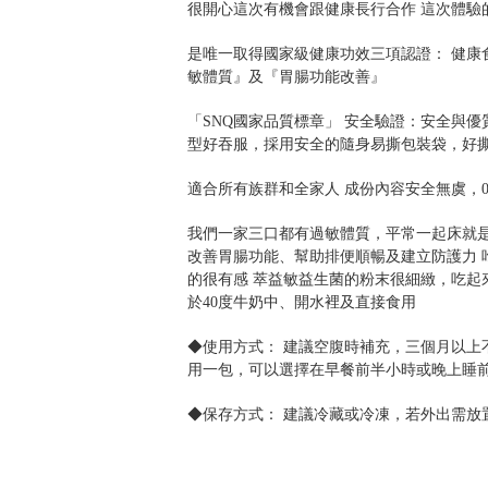
很開心這次有機會跟健康長行合作 這次體驗
是唯一取得國家級健康功效三項認證： 健康
敏體質』及『胃腸功能改善』
「SNQ國家品質標章」 安全驗證：安全與
型好吞服，採用安全的隨身易撕包裝袋，好
適合所有族群和全家人 成份內容安全無虞，
我們一家三口都有過敏體質，平常一起床就
改善胃腸功能、幫助排便順暢及建立防護力 
的很有感 萃益敏益生菌的粉末很細緻，吃起
於40度牛奶中、開水裡及直接食用
◆使用方式： 建議空腹時補充，三個月以上
用一包，可以選擇在早餐前半小時或晚上睡
◆保存方式： 建議冷藏或冷凍，若外出需放