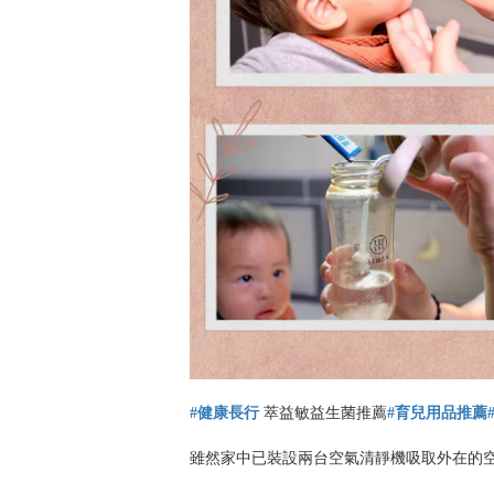
#
健康長行
萃益敏益生菌推薦
#
育兒用品推薦
雖然家中已裝設兩台空氣清靜機吸取外在的