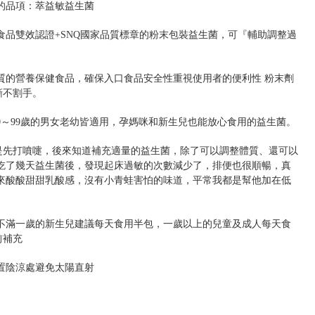
的品項：萃益敏益生菌
食品雙效認證+SNQ國家品質標章的粉末包裝益生菌，可『輔助調整過
優質的營養保健食品，確保入口食品安全性重視使用者的便利性 粉末劑
撕不割手。
0～99歲的男女老幼皆適用，孕媽咪和新生兒也能放心食用的益生菌。
是先打噴嚏，後來知道補充適量的益生菌，除了可以調整體質、還可以
吃了幾天益生菌後，發現起床過敏的次數減少了，排便也很順暢，真
來酸酸甜甜乳酸感，沒有小青蛙害怕的味道，平常我都是幫他加在低
不滿一歲的新生兒建議每天食用半包，一歲以上的兒童及成人每天食
前補充
置陰涼處避免太陽直射