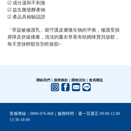
☑ 成分溫和不刺激
☑ 益生菌發酵產物
☑ 產品具檢驗認證
「萃益敏修護乳」能守護皮膚微生物的平衡，修護受損
屏障及舒緩搔癢，清淡的薰衣草香有助媽咪寶貝放鬆，
每天塗抹輕鬆告別乾燥肌~
聯絡我們
｜
服務條款
｜
購物須知
｜
會員權益
客服專線：0800-076-868｜服務時間：週一至週五 09:00-12:00
13:30-18:00