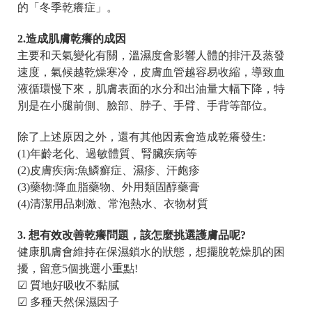
的「冬季乾癢症」。
2.造成肌膚乾癢的成因
主要和天氣變化有關，溫濕度會影響人體的排汗及蒸發
速度，氣候越乾燥寒冷，皮膚血管越容易收縮，導致血
液循環慢下來，肌膚表面的水分和出油量大幅下降，特
別是在小腿前側、臉部、脖子、手臂、手背等部位。
除了上述原因之外，還有其他因素會造成乾癢發生:
(1)年齡老化、過敏體質、腎臟疾病等
(2)皮膚疾病:魚鱗癬症、濕疹、汗皰疹
(3)藥物:降血脂藥物、外用類固醇藥膏
(4)清潔用品刺激、常泡熱水、衣物材質
3.
想有效改善乾癢問題，該怎麼挑選護膚品呢?
健康肌膚會維持在保濕鎖水的狀態，想擺脫乾燥肌的困
擾，留意5個挑選小重點!
☑ 質地好吸收不黏膩
☑ 多種天然保濕因子