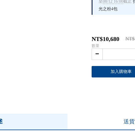
至
08/12 16:00
截止
光之粉4包
NT$10,680
NT$
數量
加入購物車
述
送貨