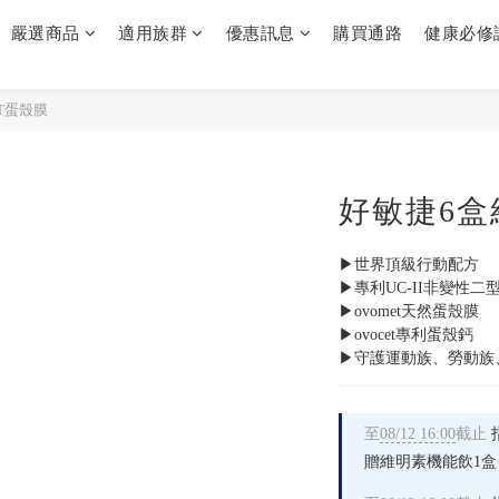
嚴選商品
適用族群
優惠訊息
購買通路
健康必修
ET蛋殼膜
好敏捷6盒組
▶世界頂級行動配方
▶專利UC-II非變性二
▶ovomet天然蛋殼膜
▶ovocet專利蛋殼鈣
▶守護運動族、勞動族
至
08/12 16:00
截止
贈維明素機能飲1盒