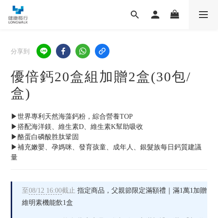
分享到
優倍鈣20盒組加贈2盒(30包/
盒)
▶世界專利天然海藻鈣粉，綜合營養TOP
▶搭配海洋鎂、維生素D、維生素K幫助吸收
▶酪蛋白磷酸胜肽鞏固
▶補充嫩嬰、孕媽咪、發育孩童、成年人、銀髮族每日鈣質建議
量
至
08/12 16:00
截止
指定商品，父親節限定滿額禮｜滿1萬1加贈
維明素機能飲1盒