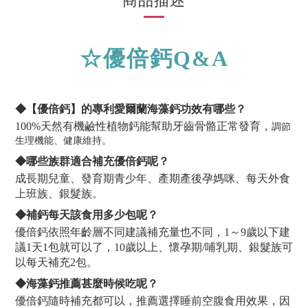
商品描述
☆優倍鈣Q&A
◆【優倍鈣】的專利愛爾蘭海藻鈣功效有哪些？
100%天然有機鹼性植物鈣能幫助牙齒骨骼正常發育，
調節
生理機能、健康維持。
◆哪些族群適合補充優倍鈣呢？
成長期兒童、發育期青少年、產期產後孕媽咪、每天外食
上班族、銀髮族。
◆補鈣每天該食用多少包呢？
優倍鈣依照年齡層不同建議補充量也不同，1～9歲以下建
議1天1包就可以了，10歲以上、懷孕期/哺乳期、銀髮族可
以每天補充2包。
◆海藻鈣推薦甚麼時候吃呢？
優倍鈣隨時補充都可以，推薦選擇睡前空腹食用效果，因