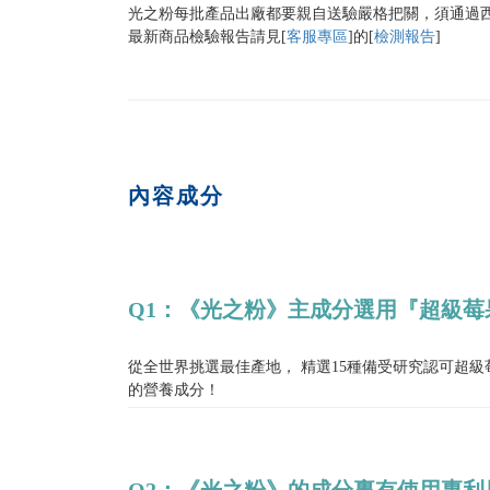
光之粉每批產品出廠都要親自送驗嚴格把關，須通過
最新商品檢驗報告請見[
客服專區
]的
[
檢測報告
]
內容成分
Q1：《光之粉》主成分選用『超級莓
從全世界挑選最佳產地， 精選15種備受研究認可超
的營養成分！
Q2：《光之粉》的成分裏有使用專利