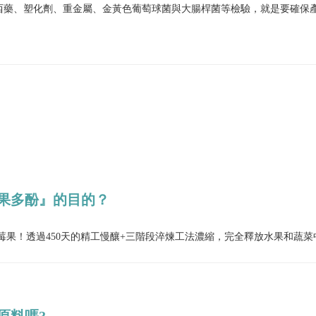
西藥、塑化劑、重金屬、金黃色葡萄球菌與大腸桿菌等檢驗，就是要確保
果多酚』的目的？
級莓果！透過450天的精工慢釀+三階段淬煉工法濃縮，完全釋放水果和蔬
原料嗎?