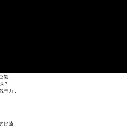
空氣，
嗎？
戰鬥力，
的好菌