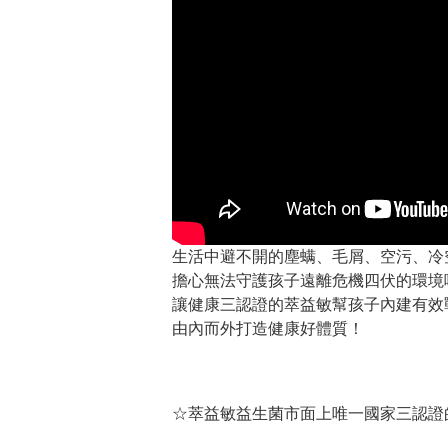
生活中避不開的塵螨、毛屑、空污、冷
擔心無法守護孩子遠離危機四伏的環境
讓健康三認證的萃益敏幫孩子內建有效
由內而外打造健康好體質！
☆萃益敏益生菌市面上唯一國家三認證