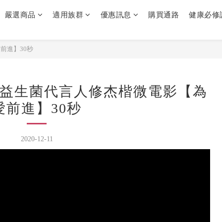
嚴選商品
適用族群
優惠訊息
購買通路
健康必修
前進】30秒
益生菌代言人修杰楷微電影【為
愛前進】30秒
2020-12-11