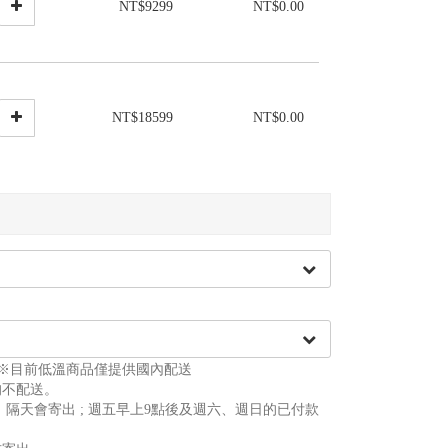
NT$9299
NT$0.00
NT$18599
NT$0.00
費。※目前低溫商品僅提供國內配送
均不配送。
，隔天會寄出 ; 週五早上9點後及週六、週日的已付款