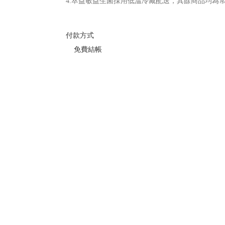
4.萃益敏益生菌採用低溫冷藏配送，其餘商品均為
付款方式
免費結帳