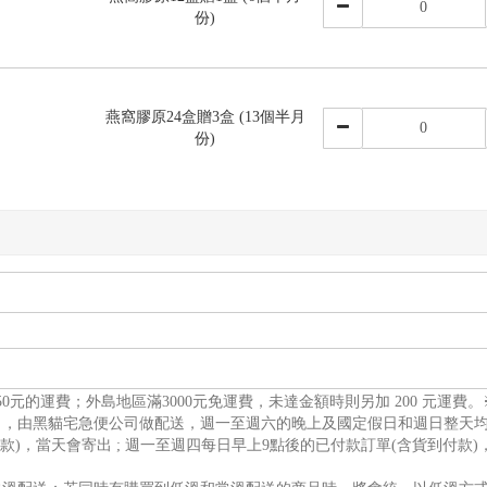
份)
燕窩膠原24盒贈3盒 (13個半月
份)
150元的運費；外島地區滿3000元免運費，未達金額時則另加 200 元運
出，由黑貓宅急便公司做配送，週一至週六的晚上及國定假日和週日整天
款)，當天會寄出 ; 週一至週四每日早上9點後的已付款訂單(含貨到付款)
。