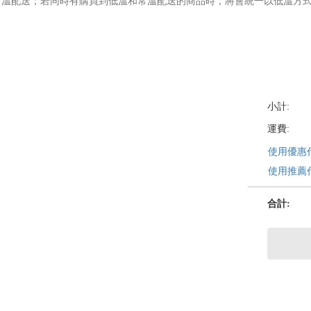
常溫配送；若同時有購買到低溫和常溫配送的商品時，將會統一以低溫方
小計:
運費:
使用優惠
使用推薦
合計
: