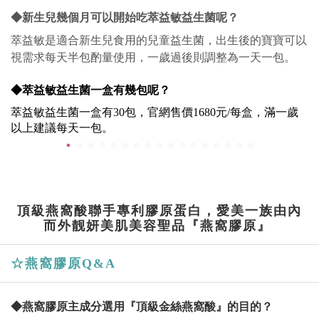
◆新生兒幾個月可以開始吃萃益敏益生菌呢？
萃益敏是適合新生兒食用的兒童益生菌，出生後的寶寶可以
視需求每天半包酌量使用，一歲過後則調整為一天一包。
◆
萃益敏益生菌
一盒有幾包呢？
萃益敏益生菌一盒有30包，官網售價1680元/每盒，滿一歲
以上建議每天一包。
頂級燕窩酸聯手專利膠原蛋白，愛美一族由內
而外靓妍美肌美容聖品『燕窩膠原』
☆燕窩膠原Q&A
◆燕窩膠原主成分選用『頂級金絲燕窩酸』的目的？