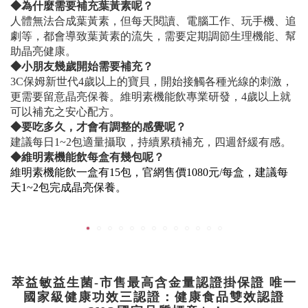
◆
為什麼需要補充葉黃素呢
？
人體無法合成葉黃素，但每天閱讀、電腦工作、玩手機、追
劇等，都會導致葉黃素的流失，需要定期調節生理機能、幫
助晶亮健康。
◆
小朋友幾歲開始需要補充
？
3C保姆新世代4歲以上的寶貝，開始接觸各種光線的刺激，
更需要留意晶亮保養。維明素機能飲專業研發，4歲以上就
可以補充之安心配方。
◆
要吃多久，才會有調整的感覺呢
？
建議每日1~2包適量攝取，持續累積補充，四週舒緩有感。
◆維明素機能飲每盒有幾包呢？
維明素機能飲一盒有15包，官網售價1080元/每盒，
建議每
天1~2包完成晶亮保養
。
萃益敏益生菌-市售最高含金量認證掛保證 唯一
國家級健康功效三認證：健康食品雙效認證