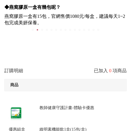
◆
燕窩膠原
一盒有幾包呢？
燕窩膠原一盒有15包，官網售價1080元/每盒，
建議每天1~2
包完成美妍保養。
訂購明細
已加入
0
項商品
商品
教師健康守護計畫-體驗卡優惠
優惠組盒
維明素機能飲1盒(15包/盒)