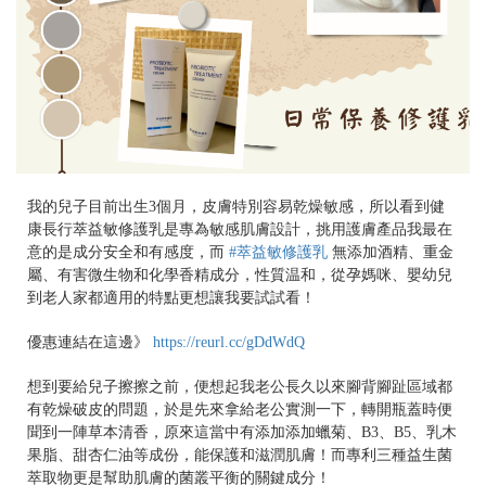
我的兒子目前出生3個月，皮膚特別容易乾燥敏感，所以看到健
康長行萃益敏修護乳是專為敏感肌膚設計，挑用護膚產品我最在
意的是成分安全和有感度，而
#萃益敏修護乳
無添加酒精、重金
屬、有害微生物和化學香精成分，性質温和，從孕媽咪、嬰幼兒
到老人家都適用的特點更想讓我要試試看！
優惠連結在這邊》
https://reurl.cc/gDdWdQ
想到要給兒子擦擦之前，便想起我老公長久以來腳背腳趾區域都
有乾燥破皮的問題，於是先來拿給老公實測一下，轉開瓶蓋時便
聞到一陣草本清香，原來這當中有添加添加蠟菊、B3、B5、乳木
果脂、甜杏仁油等成份，能保護和滋潤肌膚！而專利三種益生菌
萃取物更是幫助肌膚的菌叢平衡的關鍵成分！